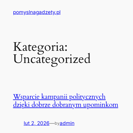
Przejdź
pomyslnagadzety.pl
do
treści
Kategoria:
Uncategorized
Wsparcie kampanii politycznych
dzięki dobrze dobranym upominkom
lut 2, 2026
—
admin
by